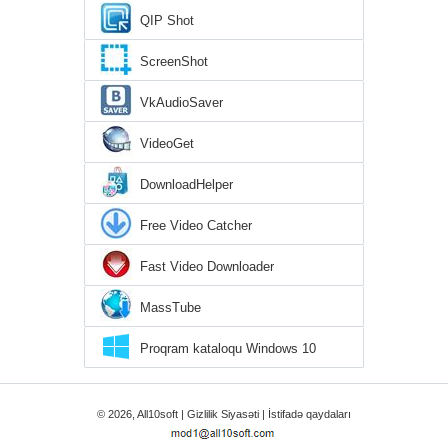
QIP Shot
ScreenShot
VkAudioSaver
VideoGet
DownloadHelper
Free Video Catcher
Fast Video Downloader
MassTube
Proqram kataloqu Windows 10
© 2026, All10soft |
Gizlilik Siyasəti
|
İstifadə qaydaları