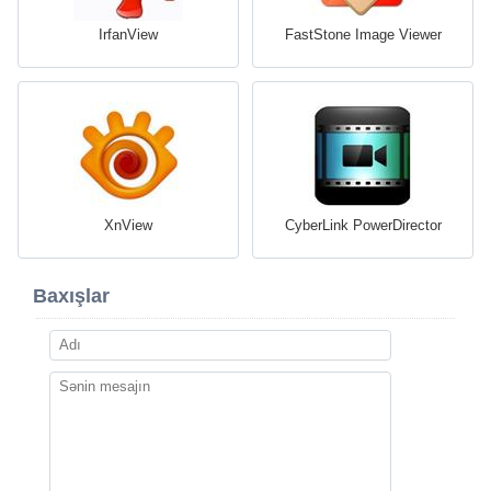
IrfanView
FastStone Image Viewer
XnView
CyberLink PowerDirector
Baxışlar