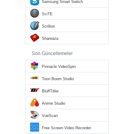
Samsung Smart Switch
SciTE
Scribus
Shareaza
Son Güncellemeler
Pinnacle VideoSpin
Toon Boom Studio
BluffTitler
Anime Studio
VueScan
Free Screen Video Recorder