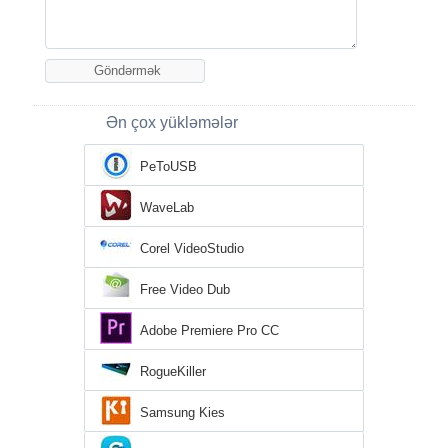
Ən çox yükləmələr
PeToUSB
WaveLab
Corel VideoStudio
Free Video Dub
Adobe Premiere Pro CC
RogueKiller
Samsung Kies