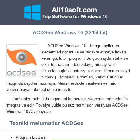
ACDSee Windows 10 (32/64 bit)
ACDSee Windows 10 - Image faylları və
elementləri görüntülə və redaktə etməyə imkan
verən güclü bir proqram. Bu çox sayda statik və
cizgi formatlarını dəstəkləyir, müqayisə ilə
nüsxələrin qlobal axtarışını aparır. Proqram slayd
nümayişi, fotoşəkil albomları, xarici sürücülər
haqqında qeydlər hazırlayır. Müasir redaktə vasitələri və imic
konvertasiyası ilə təchiz olunmuşdur.
İstehsalçı məhsulda rəqəmsal kameralar, skanerlər, printerlər ilə
inteqrasiya edir. Tövsiyə yüklə pulsuz rəsmi son versiyası ACDSee
Windows 10 Azərbaycan.
Texniki məlumatlar ACDSee
Proqram Lisansı: