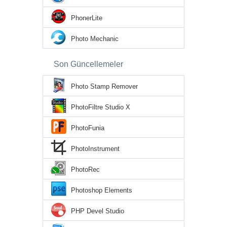
PhonerLite
Photo Mechanic
Son Güncellemeler
Photo Stamp Remover
PhotoFiltre Studio X
PhotoFunia
PhotoInstrument
PhotoRec
Photoshop Elements
PHP Devel Studio