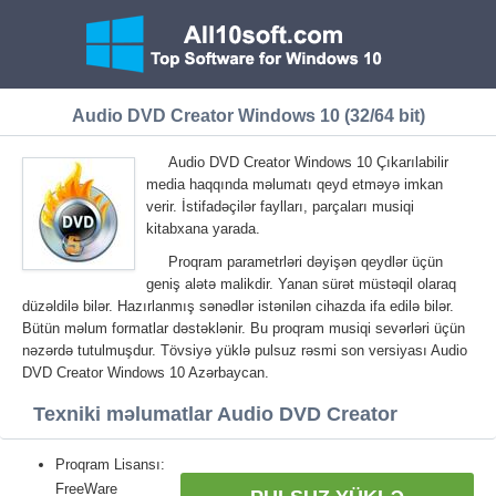
Audio DVD Creator Windows 10 (32/64 bit)
Audio DVD Creator Windows 10 Çıkarılabilir
media haqqında məlumatı qeyd etməyə imkan
verir. İstifadəçilər faylları, parçaları musiqi
kitabxana yarada.
Proqram parametrləri dəyişən qeydlər üçün
geniş alətə malikdir. Yanan sürət müstəqil olaraq
düzəldilə bilər. Hazırlanmış sənədlər istənilən cihazda ifa edilə bilər.
Bütün məlum formatlar dəstəklənir. Bu proqram musiqi sevərləri üçün
nəzərdə tutulmuşdur. Tövsiyə yüklə pulsuz rəsmi son versiyası Audio
DVD Creator Windows 10 Azərbaycan.
Texniki məlumatlar Audio DVD Creator
Proqram Lisansı:
FreeWare