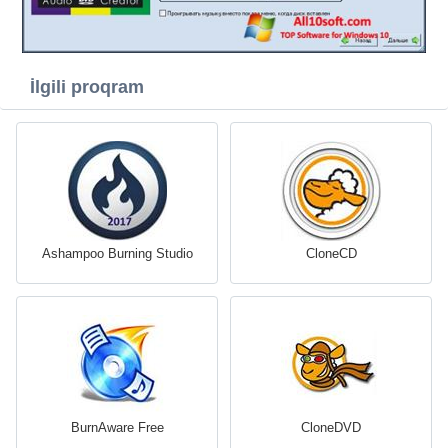
İlgili proqram
Ashampoo Burning Studio
CloneCD
BurnAware Free
CloneDVD