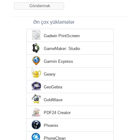
Ən çox yükləmələr
Gadwin PrintScreen
GameMaker: Studio
Garmin Express
Geany
GeoGebra
GoldWave
PDF24 Creator
Phoenix
PhoneClean