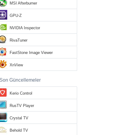
MSI Afterburner
GPU-Z
NVIDIA Inspector
RivaTuner
FastStone Image Viewer
XnView
Son Güncellemeler
Kerio Control
RusTV Player
Crystal TV
Behold TV