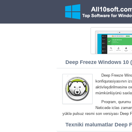
Deep Freeze Windows 10 (3
Deep Freeze Wind
konfiqurasiyasının iz
aktivləşdirilməsinə ox
mümkünlüyünü saxlay
Proqram, qurumu b
Nəticədə iclas zamanı
yüklə pulsuz rəsmi son versiyası Deep
Texniki məlumatlar Deep 