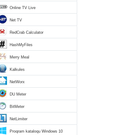
Online TV Live
Net TV
RedCrab Calculator
HashMyFiles
Merry Meal
Kalkules
NetWorx
DU Meter
BitMeter
NetLimiter
Proqram kataloqu Windows 10