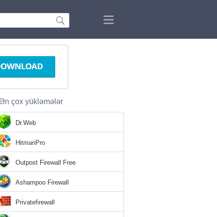
Ən çox yükləmələr
Dr.Web
HitmanPro
Outpost Firewall Free
Ashampoo Firewall
Privatefirewall