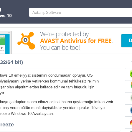
2/64 bit)
ows 10 əməliyyat sistemini dondurmadan qoruyur. OS
olyasiyasını yerinə yetirərkən kommunal təhlükəsiz rejimin
şar olan alqoritmlərdən istifadə edir və tam hüquqlu işin
ır.
aşa çatdıqdan sonra cihazı orijinal halına qaytarmağa imkan verir.
 baş verən bütün mənfi dəyişikliklər yenidən qurulur. Tövsiyə
 Freeze Windows 10 Azərbaycan.
Freeze