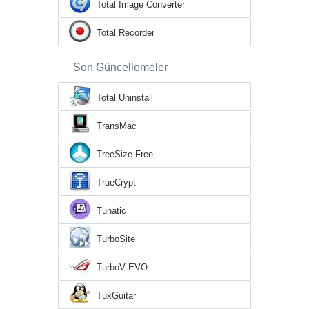
Total Image Converter
Total Recorder
Son Güncellemeler
Total Uninstall
TransMac
TreeSize Free
TrueCrypt
Tunatic
TurboSite
TurboV EVO
TuxGuitar