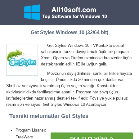
Get Styles Windows 10 (32/64 bit)
Get Styles Windows 10 - VKontakte sosial
şəbəkəsinin tərzini dəyişdirmək üçün bir proqram.
Xrom, Opera və Firefox üzərindəki brauzerlər üçün
dəstək təmin edilir. IE ilə uyğun gəlir.
Mövzunun dəyişdirilməsi sanki bir kliklə həyata
keçirilir. Ümumilikdə 30 mindən çox dərilər var.
Shell öz versiyasını yaratmaq üçün seçim varlığı. Konstruktor
aktivləşdirildikdə fərdiləşdirmə aparılır. Proqram hər zövq üçün
istifadəçilərdən hazırlanmış dəstləri təklif edir. Tövsiyə yüklə pulsuz
rəsmi son versiyası Get Styles Windows 10 Azərbaycan.
Texniki məlumatlar Get Styles
Proqram Lisansı:
FreeWare