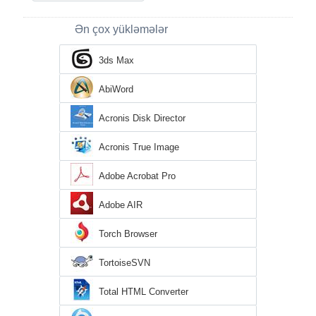
Ən çox yükləmələr
3ds Max
AbiWord
Acronis Disk Director
Acronis True Image
Adobe Acrobat Pro
Adobe AIR
Torch Browser
TortoiseSVN
Total HTML Converter