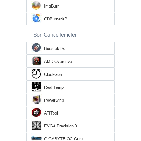
ImgBurn
CDBurnerXP
Son Güncellemeler
Boostek-9x
AMD Overdrive
ClockGen
Real Temp
PowerStrip
ATITool
EVGA Precision X
GIGABYTE OC Guru