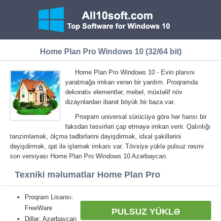
Home Plan Pro Windows 10 (32/64 bit)
Home Plan Pro Windows 10 - Evin planını
yaratmağa imkan verən bir yardım. Proqramda
dekorativ elementlər, mebel, müxtəlif növ
dizaynlardan ibarət böyük bir baza var.
Proqram universal sürücüyə görə hər hansı bir
faksdan təsvirləri çap etməyə imkan verir. Qalınlığı
tənzimləmək, ölçmə tədbirlərini dəyişdirmək, idxal şəkillərini
dəyişdirmək, qat ilə işləmək imkanı var. Tövsiyə yüklə pulsuz rəsmi
son versiyası Home Plan Pro Windows 10 Azərbaycan.
Texniki məlumatlar Home Plan Pro
Proqram Lisansı:
FreeWare
PULSUZ YÜKLƏ
Dillər: Azərbaycan