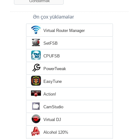
Ən çox yükləmələr
Virtual Router Manager
SetFSB
CPUFSB
PowerTweak
EasyTune
Action!
CamStudio
Virtual DJ
Alcohol 120%