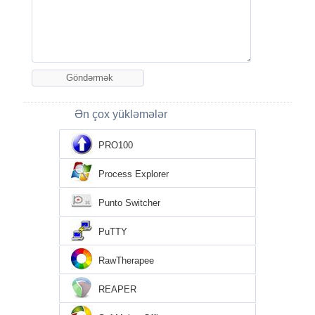
Ən çox yükləmələr
PRO100
Process Explorer
Punto Switcher
PuTTY
RawTherapee
REAPER