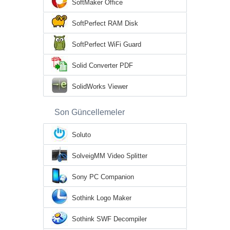
SoftMaker Office
SoftPerfect RAM Disk
SoftPerfect WiFi Guard
Solid Converter PDF
SolidWorks Viewer
Son Güncellemeler
Soluto
SolveigMM Video Splitter
Sony PC Companion
Sothink Logo Maker
Sothink SWF Decompiler