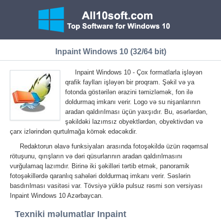
Inpaint Windows 10 (32/64 bit)
Inpaint Windows 10 - Çox formatlarla işləyən
qrafik faylları işləyən bir proqram. Şəkil və ya
fotonda göstərilən ərazini təmizləmək, fon ilə
doldurmaq imkanı verir. Logo və su nişanlarının
aradan qaldırılması üçün yaxşıdır. Bu, əsərlərdən,
şəkildəki lazımsız obyektlərdən, obyektivdən və
çarx izlərindən qurtulmağa kömək edəcəkdir.
Redaktorun əlavə funksiyaları arasında fotoşəkildə üzün rəqəmsal
rötuşunu, qırışların və dəri qüsurlarının aradan qaldırılmasını
vurğulamaq lazımdır. Birinə iki şəkilləri tərtib etmək, panoramik
fotoşəkillərdə qaranlıq sahələri doldurmaq imkanı verir. Səslərin
basdırılması vasitəsi var. Tövsiyə yüklə pulsuz rəsmi son versiyası
Inpaint Windows 10 Azərbaycan.
Texniki məlumatlar Inpaint