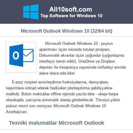
Microsoft Outlook Windows 10 (32/64 bit)
Microsoft Outlook Windows 10 - poçtun
aparılması üçün nəzərdə tutulan proqram.
Dokunmatik ekranlar üçün uyğundur (uyğunlaşma
interfeysi təmin edilir). OneDrive və Dropbox
depoları ilə inteqrasiya sayəsində istifadəçi anında
əlavə əlavə edə bilər.
E-poçt müştəri arxivləşdirmə funksiyalarına, danışıqlara,
təqvimlərə istinad edərək hadisələri planlaşdırma qabiliyyətinə
malikdir. Bütün məktublar offline rejimdə yazıla bilər - əlaqə bərpa
olunduqda, yazışma avtomatik olaraq göndəriləcək. Tövsiyə yüklə
pulsuz rəsmi son versiyası Microsoft Outlook Windows 10
Azərbaycan.
Texniki məlumatlar Microsoft Outlook