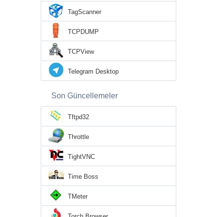
TagScanner
TCPDUMP
TCPView
Telegram Desktop
Son Güncellemeler
Tftpd32
Throttle
TightVNC
Time Boss
TMeter
Torch Browser