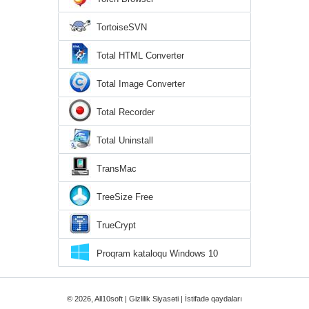
TortoiseSVN
Total HTML Converter
Total Image Converter
Total Recorder
Total Uninstall
TransMac
TreeSize Free
TrueCrypt
Proqram kataloqu Windows 10
© 2026, All10soft |
Gizlilik Siyasəti
|
İstifadə qaydaları