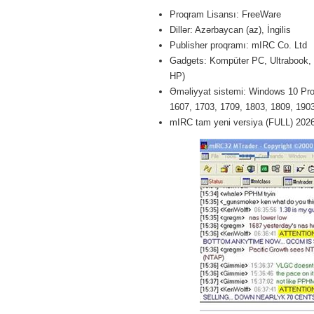
Proqram Lisansı: FreeWare
Dillər: Azərbaycan (az), İngilis
Publisher proqramı: mIRC Co. Ltd
Gadgets: Kompüter PC, Ultrabook,
HP)
Əməliyyat sistemi: Windows 10 Pro 
1607, 1703, 1709, 1803, 1809, 1903 
mIRC tam yeni versiya (FULL) 202