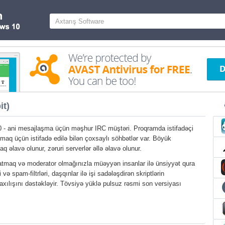
it)
- ani mesajlaşma üçün məşhur IRC müştəri. Proqramda istifadəçi
maq üçün istifadə edilə bilən çoxsaylı söhbətlər var. Böyük
aq əlavə olunur, zəruri serverlər əllə əlavə olunur.
atmaq və moderator olmağınızla müəyyən insanlar ilə ünsiyyət qura
ri və spam-filtrləri, daşqınlar ilə işi sadələşdirən skriptlərin
axılışını dəstəkləyir. Tövsiyə yüklə pulsuz rəsmi son versiyası