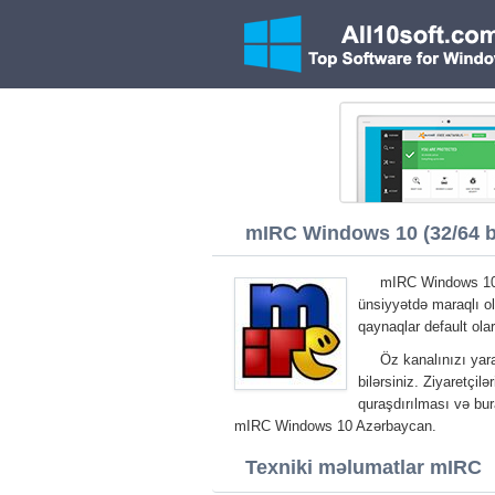
mIRC Windows 10 (32/64 b
mIRC Windows 10 
ünsiyyətdə maraqlı ol
qaynaqlar default olar
Öz kanalınızı yar
bilərsiniz. Ziyaretçilə
quraşdırılması və bur
mIRC Windows 10 Azərbaycan.
Texniki məlumatlar mIRC