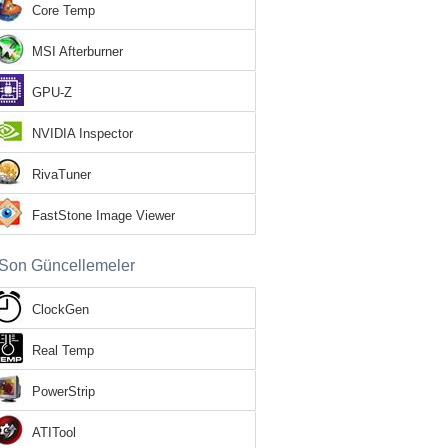
Core Temp
MSI Afterburner
GPU-Z
NVIDIA Inspector
RivaTuner
FastStone Image Viewer
Son Güncellemeler
ClockGen
Real Temp
PowerStrip
ATITool