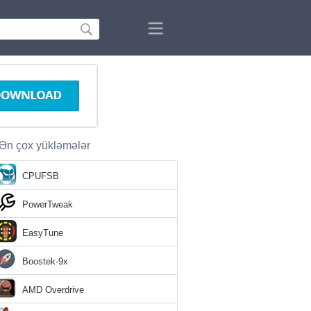
Ən çox yükləmələr
CPUFSB
PowerTweak
EasyTune
Boostek-9x
AMD Overdrive