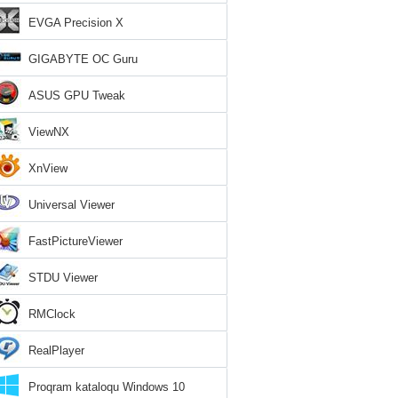
EVGA Precision X
GIGABYTE OC Guru
ASUS GPU Tweak
ViewNX
XnView
Universal Viewer
FastPictureViewer
STDU Viewer
RMClock
RealPlayer
Proqram kataloqu Windows 10