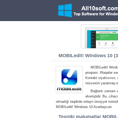
MOBILedit! Windows 10 (32
MOBILedit! Window
proqram. Əlaqələr seçi
Kontakt siyahısının, 
nüsxəsini yaratmaq 
Bağlantı zamanı 
əlverişlidir. Bu, cih
olmadığı təqdirdə onlayn ünsiyyət metodl
MOBILedit! Windows 10 Azərbaycan.
Texniki məlumatlar MOBIL