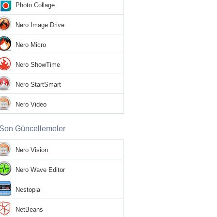
Photo Collage
Nero Image Drive
Nero Micro
Nero ShowTime
Nero StartSmart
Nero Video
Son Güncellemeler
Nero Vision
Nero Wave Editor
Nestopia
NetBeans