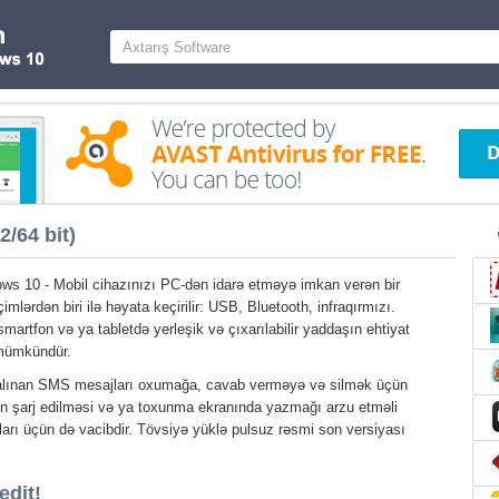
/64 bit)
s 10 - Mobil cihazınızı PC-dən idarə etməyə imkan verən bir
mlərdən biri ilə həyata keçirilir: USB, Bluetooth, infraqırmızı.
smartfon və ya tabletdə yerleşik və çıxarılabilir yaddaşın ehtiyat
mümkündür.
alınan SMS mesajları oxumağa, cavab verməyə və silmək üçün
azın şarj edilməsi və ya toxunma ekranında yazmağı arzu etməli
arı üçün də vacibdir. Tövsiyə yüklə pulsuz rəsmi son versiyası
edit!