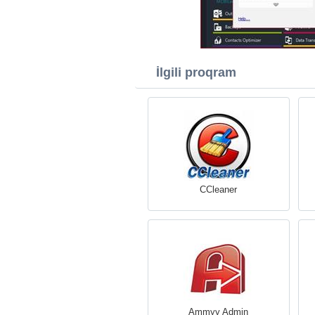
İlgili proqram
CCleaner
Ammyy Admin