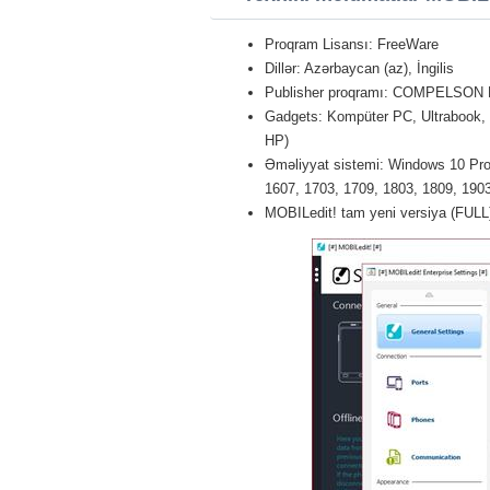
Proqram Lisansı: FreeWare
Dillər: Azərbaycan (az), İngilis
Publisher proqramı: COMPELSON L
Gadgets: Kompüter PC, Ultrabook,
HP)
Əməliyyat sistemi: Windows 10 Pro 
1607, 1703, 1709, 1803, 1809, 1903 
MOBILedit! tam yeni versiya (FULL