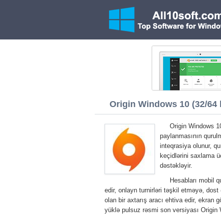
Origin Windows 10 (32/64 b
Origin Windows 10 
paylanmasının qurulma
inteqrasiya olunur, q
keçidlərini saxlama üçü
dəstəkləyir.
Hesabları mobil q
edir, onlayn turnirləri təşkil etməyə, do
olan bir axtarış aracı ehtiva edir, ekran 
yüklə pulsuz rəsmi son versiyası Origi