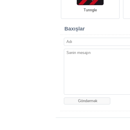
Tunngle
Baxışlar