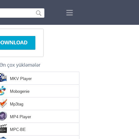
Ən çox yükləmələr
MKV Player
Mobogenie
Mp3tag
MP4 Player
MPC-BE