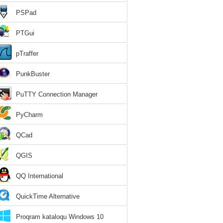
PSPad
PTGui
pTraffer
PunkBuster
PuTTY Connection Manager
PyCharm
QCad
QGIS
QQ International
QuickTime Alternative
Proqram kataloqu Windows 10