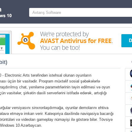
it)
- Electronic Arts tərəfindən istehsal olunan oyunların
sı üçün bir vasitədir. Proqram müxtəlif sosial şəbəkələrlə
uraşdırılmış chat, yeniləmə parametrlərinin təyin edilməsi və oyun
n vasitələr, şirkətin daxili serverlərini istifadə edərək, artıqlığı
urğular versiyasını sinxronlaşdırmağa, oyunlar demolarını ehtiva
st əlavə etməyə imkan verir. Kateqoriya daxilində naviqasiya bacarığı
görüntüləri və videoları gameplay nümayişi ilə göstərə bilər. Tövsiyə
n Windows 10 Azərbaycan.