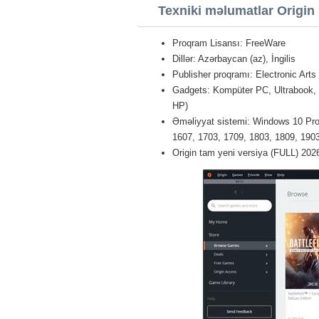
Texniki məlumatlar Origin
Proqram Lisansı: FreeWare
Dillər: Azərbaycan (az), İngilis
Publisher proqramı: Electronic Arts
Gadgets: Kompüter PC, Ultrabook,
HP)
Əməliyyat sistemi: Windows 10 Pro 
1607, 1703, 1709, 1803, 1809, 1903 
Origin tam yeni versiya (FULL) 202