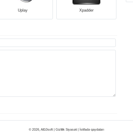
Uplay
Xpadder
© 2026, All10soft |
Gizlilik Siyasəti
|
İstifadə qaydaları