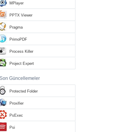
MPlayer
PPTX Viewer
Pragma
PrimoPDF
Process Killer
Project Expert
Son Güncellemeler
Protected Folder
Proxifier
PsExec
Psi