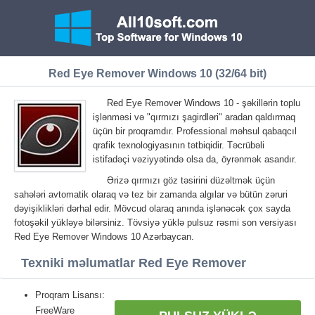
Red Eye Remover Windows 10 (32/64 bit)
Red Eye Remover Windows 10 - şəkillərin toplu
işlənməsi və "qırmızı şagirdləri" aradan qaldırmaq
üçün bir proqramdır. Professional məhsul qabaqcıl
qrafik texnologiyasının tətbiqidir. Təcrübəli
istifadəçi vəziyyətində olsa da, öyrənmək asandır.
Ərizə qırmızı göz təsirini düzəltmək üçün
sahələri avtomatik olaraq və tez bir zamanda algılar və bütün zəruri
dəyişiklikləri dərhal edir. Mövcud olaraq anında işlənəcək çox sayda
fotoşəkil yükləyə bilərsiniz. Tövsiyə yüklə pulsuz rəsmi son versiyası
Red Eye Remover Windows 10 Azərbaycan.
Texniki məlumatlar Red Eye Remover
Proqram Lisansı:
FreeWare