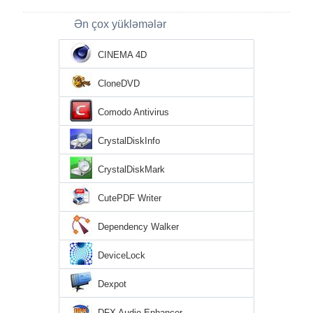
Ən çox yükləmələr
CINEMA 4D
CloneDVD
Comodo Antivirus
CrystalDiskInfo
CrystalDiskMark
CutePDF Writer
Dependency Walker
DeviceLock
Dexpot
DFX Audio Enhancer