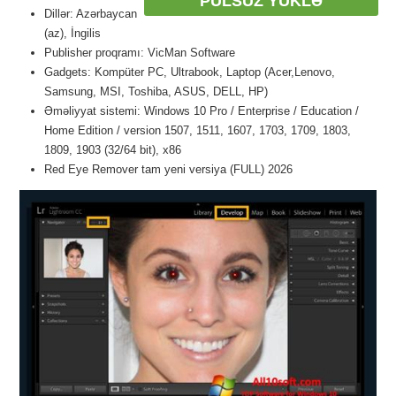
PULSUZ YÜKLƏ
Dillər: Azərbaycan
(az), İngilis
Publisher proqramı: VicMan Software
Gadgets: Kompüter PC, Ultrabook, Laptop (Acer,Lenovo,
Samsung, MSI, Toshiba, ASUS, DELL, HP)
Əməliyyat sistemi: Windows 10 Pro / Enterprise / Education /
Home Edition / version 1507, 1511, 1607, 1703, 1709, 1803,
1809, 1903 (32/64 bit), x86
Red Eye Remover tam yeni versiya (FULL) 2026