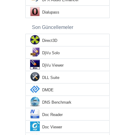
Dialupass
Son Güncellemeler
Direct3D
DjVu Solo
DjVu Viewer
DLL Suite
DMDE
DNS Benchmark
Doc Reader
Doc Viewer