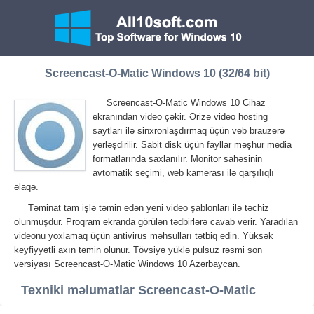
Screencast-O-Matic Windows 10 (32/64 bit)
Screencast-O-Matic Windows 10 Cihaz
ekranından video çəkir. Ərizə video hosting
saytları ilə sinxronlaşdırmaq üçün veb brauzerə
yerləşdirilir. Sabit disk üçün fayllar məşhur media
formatlarında saxlanılır. Monitor sahəsinin
avtomatik seçimi, web kamerası ilə qarşılıqlı
əlaqə.
Təminat tam işlə təmin edən yeni video şablonları ilə təchiz
olunmuşdur. Proqram ekranda görülən tədbirlərə cavab verir. Yaradılan
videonu yoxlamaq üçün antivirus məhsulları tətbiq edin. Yüksək
keyfiyyətli axın təmin olunur. Tövsiyə yüklə pulsuz rəsmi son
versiyası Screencast-O-Matic Windows 10 Azərbaycan.
Texniki məlumatlar Screencast-O-Matic