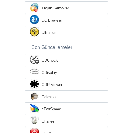
Trojan Remover
UC Browser
UltraEdit
Son Güncellemeler
CDCheck
CDisplay
CDR Viewer
Celestia
cFosSpeed
Charles