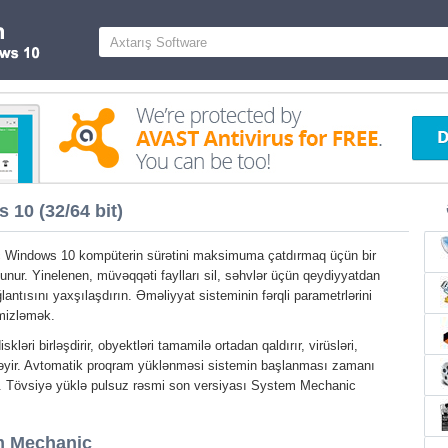
10 (32/64 bit)
Windows 10 kompüterin sürətini maksimuma çatdırmaq üçün bir
olunur. Yinelenen, müvəqqəti faylları sil, səhvlər üçün qeydiyyatdan
lantısını yaxşılaşdırın. Əməliyyat sisteminin fərqli parametrlərini
əmizləmək.
ləri birləşdirir, obyektləri tamamilə ortadan qaldırır, virüsləri,
ləyir. Avtomatik proqram yüklənməsi sistemin başlanması zamanı
. Tövsiyə yüklə pulsuz rəsmi son versiyası System Mechanic
m Mechanic