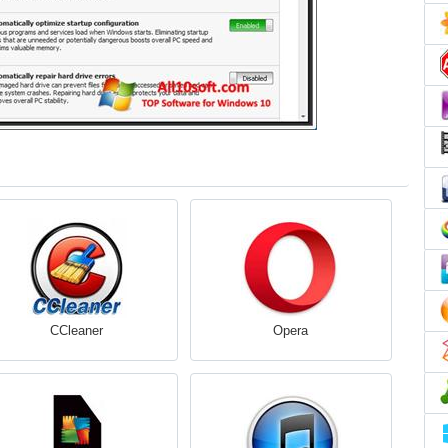
CCleaner
Opera