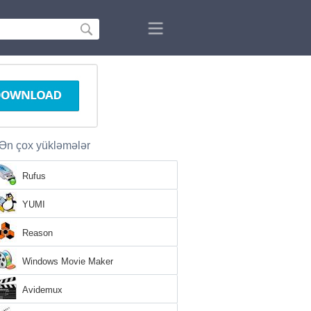
Ən çox yükləmələr
Rufus
YUMI
Reason
Windows Movie Maker
Avidemux