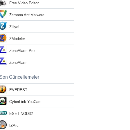
Free Video Editor
Zemana AntiMalware
Zillya!
ZModeler
ZoneAlarm Pro
ZoneAlarm
Son Güncellemeler
EVEREST
CyberLink YouCam
ESET NOD32
IZArc