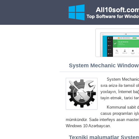
System Mechanic Windows 
System Mechanic 
sıra ərizə ilə təmsil 
yoxlayın, İnternet bağ
təyin etmək, tarixi t
Kommunal sabit disk
casus proqramları iş
mümkündür. Sadə interfeys asan master
Windows 10 Azərbaycan.
Texniki məlumatlar Syste