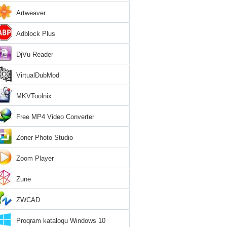
Artweaver
Adblock Plus
DjVu Reader
VirtualDubMod
MKVToolnix
Free MP4 Video Converter
Zoner Photo Studio
Zoom Player
Zune
ZWCAD
Proqram kataloqu Windows 10