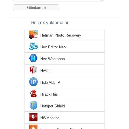
Ən çox yükləmələr
Hetman Photo Recovery
Hex Editor Neo
Hex Workshop
HiAsm
Hide ALL IP
HijackThis
Hotspot Shield
HWMonitor