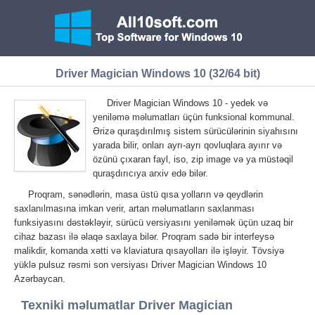
Driver Magician Windows 10 (32/64 bit)
Driver Magician Windows 10 - yedek və
yeniləmə məlumatları üçün funksional kommunal.
Ərizə quraşdırılmış sistem sürücülərinin siyahısını
yarada bilir, onları ayrı-ayrı qovluqlara ayırır və
özünü çıxaran fayl, iso, zip image və ya müstəqil
quraşdırıcıya arxiv edə bilər.
Proqram, sənədlərin, masa üstü qısa yolların və qeydlərin
saxlanılmasına imkan verir, artan məlumatların saxlanması
funksiyasını dəstəkləyir, sürücü versiyasını yeniləmək üçün uzaq bir
cihaz bazası ilə əlaqə saxlaya bilər. Proqram sadə bir interfeysə
malikdir, komanda xətti və klaviatura qısayolları ilə işləyir. Tövsiyə
yüklə pulsuz rəsmi son versiyası Driver Magician Windows 10
Azərbaycan.
Texniki məlumatlar Driver Magician