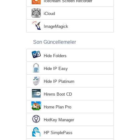
Icecream Screen Recorder
iCloud
ImageMagick
Son Güncellemeler
Hide Folders
Hide IP Easy
Hide IP Platinum
Hirens Boot CD
Home Plan Pro
HotKey Manager
HP SimplePass