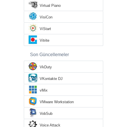
Virtual Piano
VisiCon
ViStart
Vitrite
Son Güncellemeler
VkDuty
VKontakte DJ
vMix
VMware Workstation
VobSub
Voice Attack