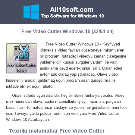
Free Video Cutter Windows 10 (32/64 bit)
Free Video Cutter Windows 10 - Keyfiyyəti
itirməksiz video faylları düzəltməyə imkan verən
bir proqram. Istifadəçi videoyu zaman çizelgesine
yükləməlidir, xüsusi sürgülər yardımı ilə vaxt
aralıklarını qeyd edərək onları silin. Qalan ədəd
avtomatik olaraq yapışdırılacaq. Əlavə video
hissələrini aradan qaldırmaq üçün proqram asan quraşdırma ilə
istifadə etmək üçün rahatdır.
Ərizə istifadə üçün asandır, heç bir əlavə funksiya yoxdur. Video
məzmunundan əlavə, audio materiallarla işləyir, lazımsız parçaları
kəsir. Hazır formatda hazır saxlayır və ya orijinal genişləndirməni tərk
edir. Tövsiyə yüklə pulsuz rəsmi son versiyası Free Video Cutter
Windows 10 Azərbaycan.
Texniki məlumatlar Free Video Cutter