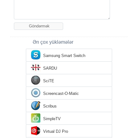
Ən çox yükləmələr
Samsung Smart Switch
SARDU
SciTE
Screencast-O-Matic
Scribus
SimpleTV
Virtual DJ Pro