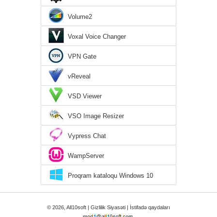
Volume2
Voxal Voice Changer
VPN Gate
vReveal
VSD Viewer
VSO Image Resizer
Vypress Chat
WampServer
Proqram kataloqu Windows 10
© 2026, All10soft |
Gizlilik Siyasəti
|
İstifadə qaydaları